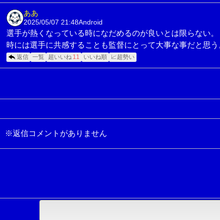
ああ
2025/05/07 21:48
Android
選手が熱くなっている時になだめるのが良いとは限らない。
時には選手に共感することも監督にとって大事な事だと思う
返信
一覧
超いいね
11
いいね順
📈超勢い
※返信コメントがありません