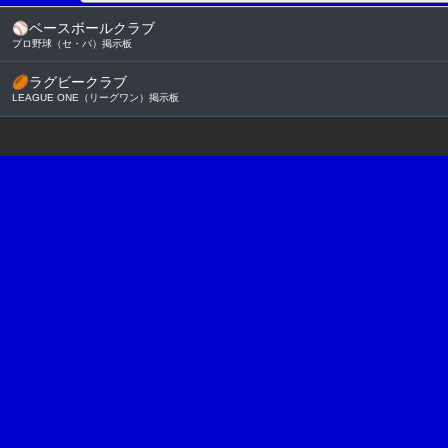
⚾
ベースボールクラブ
プロ野球（セ・パ）掲示板
🏉
ラグビークラブ
LEAGUE ONE（リーグワン）掲示板