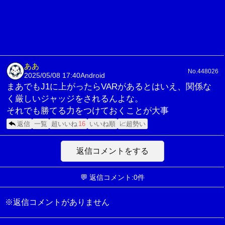
ああ
No.448026
2025/05/08 17:40
Android
まあでもJ1に上がったらVARがあるとはいえ、関係な
く厳しいジャッジをされるんよな。
それでも勝てる力をつけておくことが大事
返信
一覧
超いいね
16
いいね順
📈超勢い
返信コメントをする
💬 返信コメント:0件
※返信コメントがありません