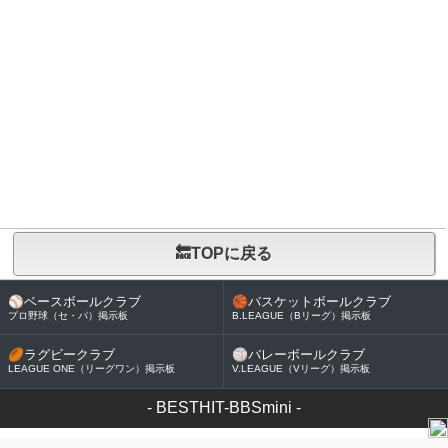
🔙TOPに戻る
⚾
ベースボールクラブ
🏀
バスケットボールクラブ
プロ野球（セ・パ）掲示板
B.LEAGUE（Bリーグ）掲示板
🏉
ラグビークラブ
🏐
バレーボールクラブ
LEAGUE ONE（リーグワン）掲示板
V.LEAGUE（Vリーグ）掲示板
-
BESTHIT-BBSmini
-