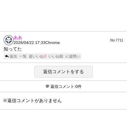
ああ
No.7711
2026/04/22 17:33
Chrome
知ってた
返信
一覧
超いいね
0
いいね順
📈超勢い
返信コメントをする
💬 返信コメント:0件
※返信コメントがありません