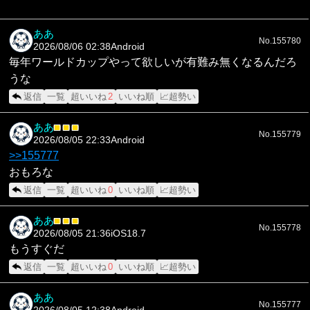
ああ
No.155780
2026/08/06 02:38
Android
毎年ワールドカップやって欲しいが有難み無くなるんだろ
うな
返信
一覧
超いいね
2
いいね順
📈超勢い
ああ
■
■
■
No.155779
2026/08/05 22:33
Android
>>155777
おもろな
返信
一覧
超いいね
0
いいね順
📈超勢い
ああ
■
■
■
No.155778
2026/08/05 21:36
iOS18.7
もうすぐだ
返信
一覧
超いいね
0
いいね順
📈超勢い
ああ
No.155777