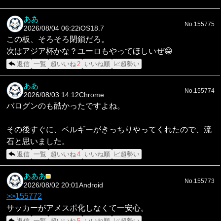
ああ
No.155775
2026/08/04 06:22
iOS18.7
この板、そろそろ閉鎖だろ。
次はアジア杯かな？ユーロもやってほしいぜ😁
返信
一覧
超いいね
2
いいね順
📈超勢い
ああ
No.155774
2026/08/03 14:12
Chrome
バログンのも酷かったですよね。
その後すぐに、ベルギーがきっちりやってくれたので、流
石と思いました。
返信
一覧
超いいね
4
いいね順
📈超勢い
あああ
■
No.155773
2026/08/02 20:01
Android
>>155772
サッカーがアメスポ化しなくて一安心。
返信
一覧
超いいね
5
いいね順
📈超勢い