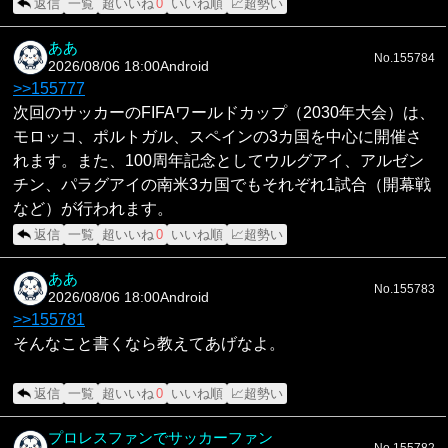
返信
一覧
超いいね
0
いいね順
📈超勢い
ああ
No.155784
2026/08/06 18:00
Android
>>155777
次回のサッカーのFIFAワールドカップ（2030年大会）は、
モロッコ、ポルトガル、スペインの3カ国を中心に開催さ
れます。また、100周年記念としてウルグアイ、アルゼン
チン、パラグアイの南米3カ国でもそれぞれ1試合（開幕戦
など）が行われます。
返信
一覧
超いいね
0
いいね順
📈超勢い
ああ
No.155783
2026/08/06 18:00
Android
>>155781
そんなこと書くなら教えてあげなよ。
返信
一覧
超いいね
0
いいね順
📈超勢い
プロレスファンでサッカーファン
No.155782