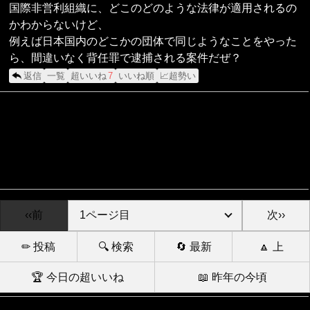
国際非営利組織に、どこのどのような法律が適用されるの
かわからないけど、
例えば日本国内のどこかの団体で同じようなことをやった
ら、間違いなく背任罪で逮捕される案件だぜ？
返信
一覧
超いいね
7
いいね順
📈超勢い
‹‹前
次››
✏ 投稿
🔍 検索
🔄 最新
🔼 上
🏆 今日の超いいね
📖 昨年の今頃