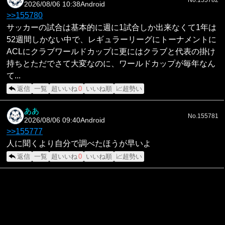
2026/08/06 10:38
Android
>>155780
サッカーの試合は基本的に週に1試合しか出来なくて1年は
52週間しかない中で、レギュラーリーグにトーナメントに
ACLにクラブワールドカップに更にはクラブと代表の掛け
持ちとただでさて大変なのに、ワールドカップが毎年なん
て...
返信
一覧
超いいね
0
いいね順
📈超勢い
ああ
No.155781
2026/08/06 09:40
Android
>>155777
人に聞くより自分で調べたほうが早いよ
返信
一覧
超いいね
0
いいね順
📈超勢い