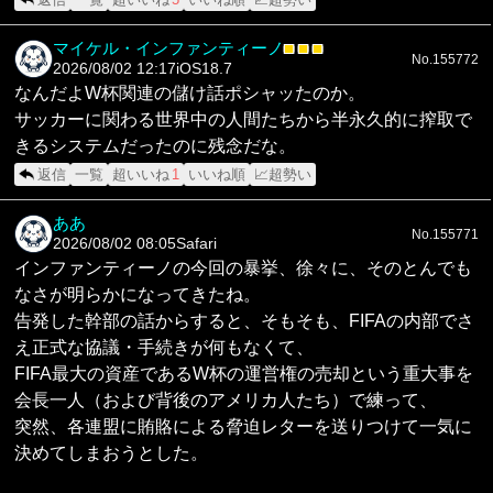
マイケル・インファンティーノ
■
■
■
No.155772
2026/08/02 12:17
iOS18.7
なんだよW杯関連の儲け話ポシャッたのか。
サッカーに関わる世界中の人間たちから半永久的に搾取で
きるシステムだったのに残念だな。
返信
一覧
超いいね
1
いいね順
📈超勢い
ああ
No.155771
2026/08/02 08:05
Safari
インファンティーノの今回の暴挙、徐々に、そのとんでも
なさが明らかになってきたね。
告発した幹部の話からすると、そもそも、FIFAの内部でさ
え正式な協議・手続きが何もなくて、
FIFA最大の資産であるW杯の運営権の売却という重大事を
会長一人（および背後のアメリカ人たち）で練って、
突然、各連盟に賄賂による脅迫レターを送りつけて一気に
決めてしまおうとした。