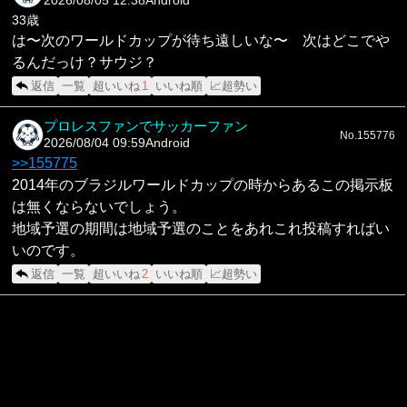
2026/08/05 12:38
Android
33歳
は〜次のワールドカップが待ち遠しいな〜 次はどこでや
るんだっけ？サウジ？
返信
一覧
超いいね
1
いいね順
📈超勢い
プロレスファンでサッカーファン
No.155776
2026/08/04 09:59
Android
>>155775
2014年のブラジルワールドカップの時からあるこの掲示板
は無くならないでしょう。
地域予選の期間は地域予選のことをあれこれ投稿すればい
いのです。
返信
一覧
超いいね
2
いいね順
📈超勢い