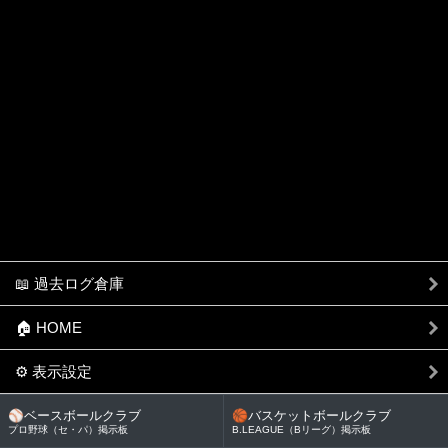
📖 過去ログ倉庫
🏠 HOME
⚙️ 表示設定
⚾
ベースボールクラブ
🏀
バスケットボールクラブ
プロ野球（セ・パ）掲示板
B.LEAGUE（Bリーグ）掲示板