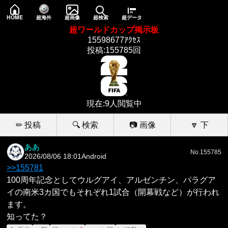
HOME
超海外
超画像
超検索
超データ
超ワールドカップ掲示板
15598677ｱｸｾｽ
投稿:155785回
現在:9人閲覧中
✏ 投稿
🔍 検索
📷 画像
🔽 下
ああ
No.155785
2026/08/06 18:01
Android
>>155781
100周年記念としてウルグアイ、アルゼンチン、パラグア
イの南米3カ国でもそれぞれ1試合（開幕戦など）が行われ
ます。
知ってた？