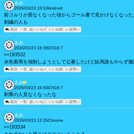
ああ
2026/03/23 19:53
Android
前コルリが居なくなった頃からゴール裏で見かけなくなった
刺繍の人も
返信
一覧
超いいね
9
いいね順
📈超勢い
ああ
2026/03/23 18:39
iOS18.7
>>193532
水色着用を強制しようとして公募したけど結局誰もやらず撤
返信
一覧
超いいね
4
いいね順
📈超勢い
ああ
■
2026/03/23 16:50
iOS18.7
刺青の人見なくなったな
返信
一覧
超いいね
3
いいね順
📈超勢い
ああ
2026/03/23 13:25
Chrome
>>193534