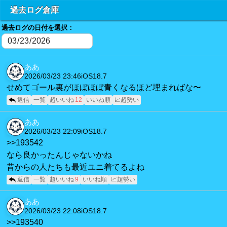
過去ログ倉庫
過去ログの日付を選択：
ああ
2026/03/23 23:46
iOS18.7
せめてゴール裏がほぼほぼ青くなるほど埋まればな〜
返信
一覧
超いいね
12
いいね順
📈超勢い
ああ
2026/03/23 22:09
iOS18.7
>>193542
なら良かったんじゃないかね
昔からの人たちも最近ユニ着てるよね
返信
一覧
超いいね
9
いいね順
📈超勢い
ああ
2026/03/23 22:08
iOS18.7
>>193540