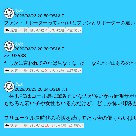
ああ
2026/03/23 20:50
iOS18.7
ファン・サポーターっていうけどファンとサポーターの違い
返信
一覧
超いいね
2
いいね順
📈超勢い
ああ
2026/03/23 20:30
iOS18.7
>>193538
たしかに言われてみれば見なくなった。なんか理由あるのか
返信
一覧
超いいね
5
いいね順
📈超勢い
ああ
2026/03/23 20:24
iOS18.7.1
「横浜FCはゴール裏に輩みたいな人が多いから新規サ
もちろん若い子や女性もいるんだけど、どこか怖い印象
フリューゲルス時代の応援を続けてたら今の倍くらいは
返信
一覧
超いいね
16
いいね順
📈超勢い