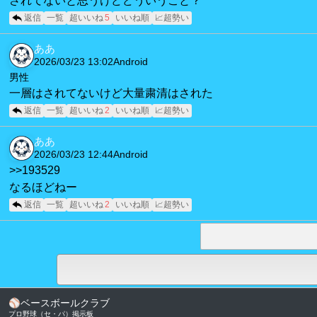
されてないと思うけどどういうこと？
返信
一覧
超いいね
5
いいね順
📈超勢い
ああ
2026/03/23 13:02
Android
男性
一層はされてないけど大量粛清はされた
返信
一覧
超いいね
2
いいね順
📈超勢い
ああ
2026/03/23 12:44
Android
>>193529
なるほどねー
返信
一覧
超いいね
2
いいね順
📈超勢い
⚾
ベースボールクラブ
プロ野球（セ・パ）掲示板