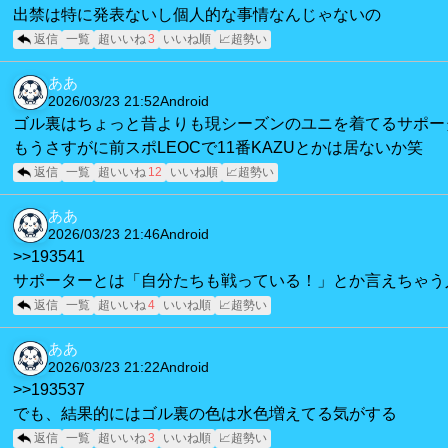
出禁は特に発表ないし個人的な事情なんじゃないの
返信
一覧
超いいね
3
いいね順
📈超勢い
ああ
2026/03/23 21:52
Android
ゴル裏はちょっと昔よりも現シーズンのユニを着てるサポー
もうさすがに前スポLEOCで11番KAZUとかは居ないか笑
返信
一覧
超いいね
12
いいね順
📈超勢い
ああ
2026/03/23 21:46
Android
>>193541
サポーターとは「自分たちも戦っている！」とか言えちゃう
返信
一覧
超いいね
4
いいね順
📈超勢い
ああ
2026/03/23 21:22
Android
>>193537
でも、結果的にはゴル裏の色は水色増えてる気がする
返信
一覧
超いいね
3
いいね順
📈超勢い