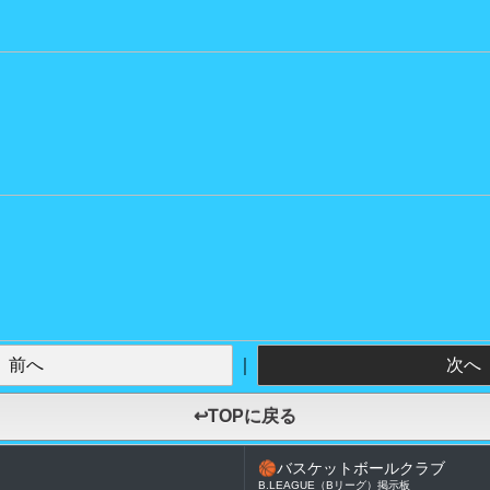
前へ
｜
次へ
↩TOPに戻る
🏀
バスケットボールクラブ
B.LEAGUE（Bリーグ）掲示板