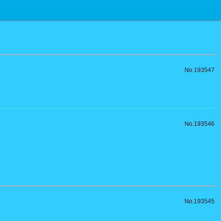
No.193547
No.193546
No.193545