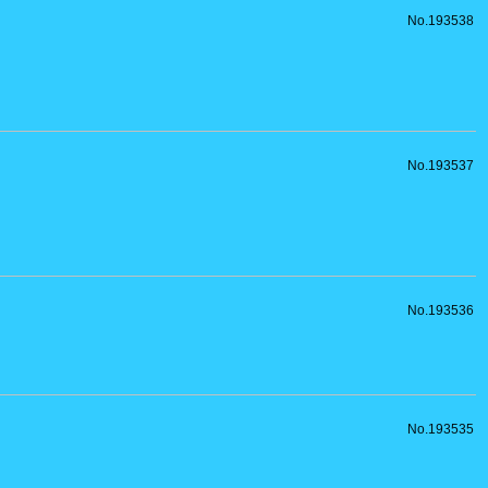
No.193538
No.193537
No.193536
No.193535