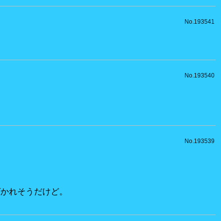
No.193541
No.193540
No.193539
ばかれそうだけど。