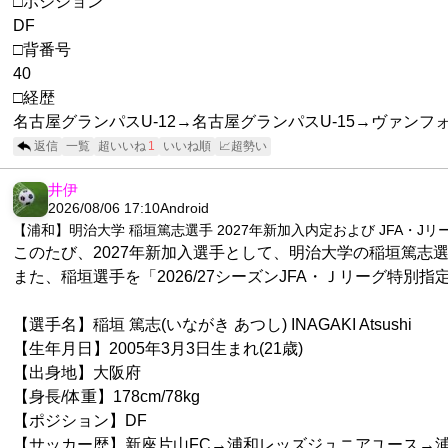
□ポジション
DF
□背番号
40
□経歴
名古屋グランパスU-12→名古屋グランパスU-15→ヴァンフォ
返信
一覧
超いいね
1
いいね順
📈超勢い
井伊
2026/08/06 17:10
Android
【浦和】明治大学 稲垣篤志選手 2027年新加入内定および JFA・J
このたび、2027年新加入選手として、明治大学の稲垣篤志
また、稲垣選手を「2026/27シーズンJFA・Ｊリーグ特
【選手名】稲垣 篤志(いながき あつし) INAGAKI Atsushi
【生年月日】2005年3月3日生まれ(21歳)
【出身地】大阪府
【身長/体重】178cm/78kg
【ポジション】DF
【サッカー歴】新座片山FC→浦和レッズジュニアユース→