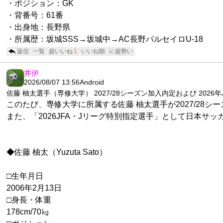
・ポジション：GK
・背番号：61番
・出身地：長野県
・所属歴：坂城SSS→坂城中→AC長野パルセイロU-18
返信
一覧
超いいね
1
いいね順
📈超勢い
井伊
2026/08/07 13:56
Android
佐藤 柚太選手（専修大学） 2027/28シーズン加入内定および 202
このたび、専修大学に所属する佐藤 柚太選手が2027/28
また、「2026JFA・Jリーグ特別指定選手」として日本サ
◆佐藤 柚太（Yuzuta Sato）
□生年月日
2006年2月13日
□身長・体重
178cm/70㎏