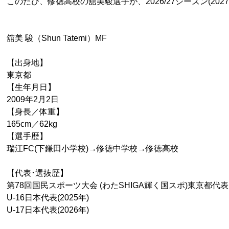
このたび、修徳高校の舘美駿選手が、2026/27シーズン(20
舘美 駿（Shun Tatemi）MF
【出身地】
東京都
【生年月日】
2009年2月2日
【身長／体重】
165cm／62kg
【選手歴】
瑞江FC(下鎌田小学校)→修徳中学校→修徳高校
【代表･選抜歴】
第78回国民スポーツ大会 (わたSHIGA輝く国スポ)東京都代表メ
U-16日本代表(2025年)
U-17日本代表(2026年)