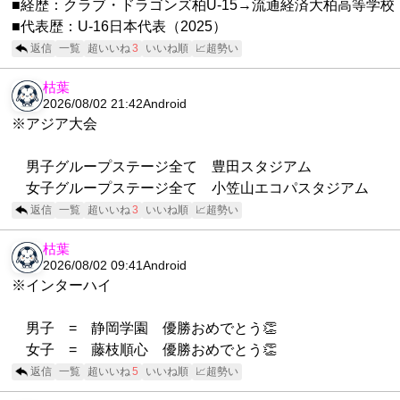
■経歴：クラブ・ドラゴンズ柏U-15→流通経済大柏高等学校
■代表歴：U-16日本代表（2025）
返信
一覧
超いいね
3
いいね順
📈超勢い
枯葉
2026/08/02 21:42
Android
※アジア大会
男子グループステージ全て 豊田スタジアム
女子グループステージ全て 小笠山エコパスタジアム
返信
一覧
超いいね
3
いいね順
📈超勢い
枯葉
2026/08/02 09:41
Android
※インターハイ
男子 = 静岡学園 優勝おめでとう👏
女子 = 藤枝順心 優勝おめでとう👏
返信
一覧
超いいね
5
いいね順
📈超勢い