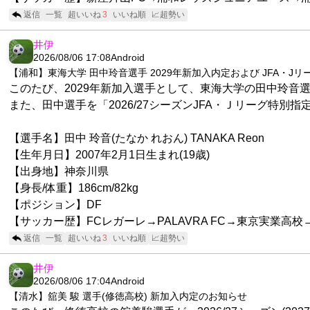
返信
一覧
超いいね
3
いいね順
📈超勢い
井伊
2026/08/06 17:08
Android
【浦和】東海大学 田中玲音選手 2029年新加入内定および JFA・J
このたび、2029年新加入選手として、東海大学の田中玲音
また、田中選手を「2026/27シーズンJFA・Ｊリーグ特
【選手名】田中 玲音(たなか れおん) TANAKA Reon
【生年月日】2007年2月1日生まれ(19歳)
【出身地】神奈川県
【身長/体重】186cm/82kg
【ポジション】DF
【サッカー歴】FCレガーレ→PALAVRA FC→東京実業高校
返信
一覧
超いいね
3
いいね順
📈超勢い
井伊
2026/08/06 17:04
Android
【清水】舘美 駿 選手(修徳高校) 新加入内定のお知らせ