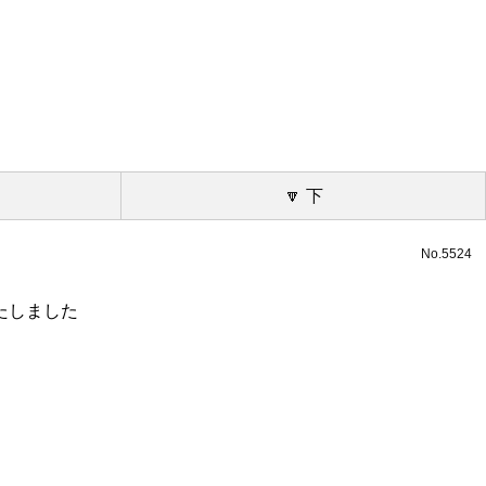
🔽 下
No.5524
たしました