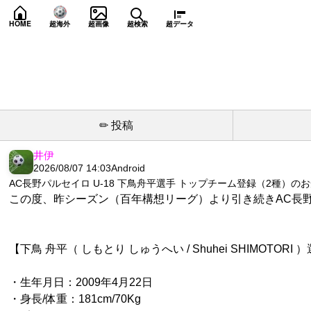
HOME
超海外
超画像
超検索
超データ
✏ 投稿
井伊
2026/08/07 14:03
Android
AC長野パルセイロ U-18 下鳥舟平選手 トップチーム登録（2種）の
この度、昨シーズン（百年構想リーグ）より引き続きAC長野パ
【下鳥 舟平（ しもとり しゅうへい / Shuhei SHIMOTORI 
・生年月日：2009年4月22日
・身長/体重：181cm/70Kg