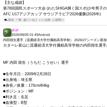
【主な成績】
第78回国民スポーツ大会 (わたSHIGA輝く国スポ)少年男子の部
AFC U17アジアカップ サウジアラビア2026優勝(2026年)
返信
一覧
超いいね
3
いいね順
📈超勢い
井伊
2026/08/05 01:49
Android
内田煌生選手（流通経済大学付属柏高等学校） 2026/27シーズン新
カターレ富山に流通経済大学付属柏高等学校の内田煌生選手が2
MF 内田 煌生（うちだ こうせい）選手
■生年月日：2009年2月28日
■出身地：埼玉県
■身長／体重：170cm/64kg
■ポジション：MF
■利き足：右足
■血液型：B型