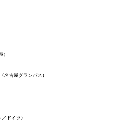
古屋）
ﾎﾘｵ（名古屋グランパス）
ルト／ドイツ）