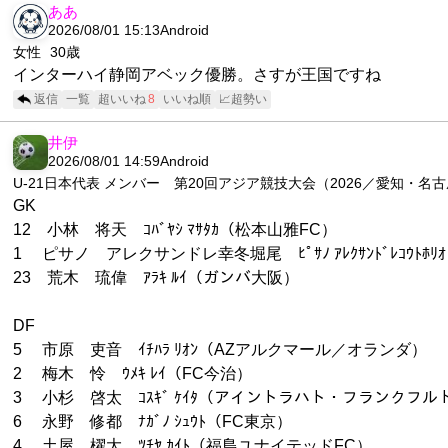
ああ
2026/08/01 15:13
Android
女性
30歳
インターハイ静岡アベック優勝。さすが王国ですね
返信
一覧
超いいね
8
いいね順
📈超勢い
井伊
2026/08/01 14:59
Android
U-21日本代表 メンバー 第20回アジア競技大会（2026／愛知・名
GK
12 小林 将天 ｺﾊﾞﾔｼ ﾏｻﾀｶ（松本山雅FC）
1 ピサノ アレクサンドレ幸冬堀尾 ﾋﾟｻﾉ ｱﾚｸｻﾝﾄﾞﾚｺｳﾄ
23 荒木 琉偉 ｱﾗｷ ﾙｲ（ガンバ大阪）
DF
5 市原 吏音 ｲﾁﾊﾗ ﾘｵﾝ（AZアルクマール／オランダ）
2 梅木 怜 ｳﾒｷ ﾚｲ（FC今治）
3 小杉 啓太 ｺｽｷﾞ ｹｲﾀ（アイントラハト・フランクフ
6 永野 修都 ﾅｶﾞﾉ ｼｭｳﾄ（FC東京）
4 土屋 櫂大 ﾂﾁﾔ ｶｲﾄ（福島ユナイテッドFC）