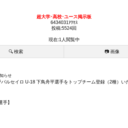
超大学･高校･ユース掲示板
6434031ｱｸｾｽ
投稿:5524回
現在:1人閲覧中
🔍 検索
📷 画像
お知らせ
ルセイロ U-18 下鳥舟平選手をトップチーム登録（2種）い
）選手】