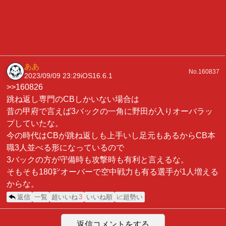
ああ
No.160837
2023/09/09 23:29
iOS16.6.1
>>160826
跳ね返し専門のCBしかいない場合は
昔の甲府で言えば3バックの一角に野田が入りオーバラッ
プしていたな。
今の時代はCBが跳ね返しも上手いし足元もあるからCB本
職3人並べる形になっているので
3バックの方が守備時も攻撃時も有利と言えるな。
そもそも180㌢オーバーで空中戦力も有る選手が1人増える
からな。
返信
一覧
超いいね
3
いいね順
📈超勢い
返信コメントをする