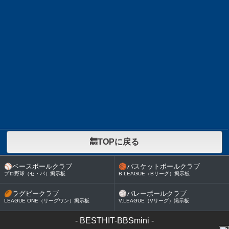
🔙TOPに戻る
⚾
ベースボールクラブ
🏀
バスケットボールクラブ
プロ野球（セ・パ）掲示板
B.LEAGUE（Bリーグ）掲示板
🏉
ラグビークラブ
🏐
バレーボールクラブ
LEAGUE ONE（リーグワン）掲示板
V.LEAGUE（Vリーグ）掲示板
-
BESTHIT-BBSmini
-