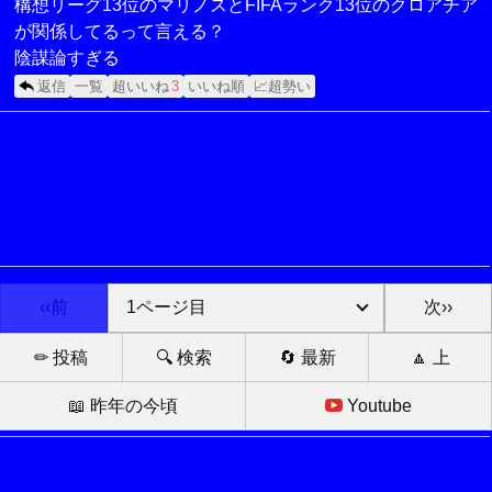
構想リーグ13位のマリノスとFIFAランク13位のクロアチア
が関係してるって言える？
陰謀論すぎる
返信
一覧
超いいね
3
いいね順
📈超勢い
‹‹前
次››
✏ 投稿
🔍 検索
🔄 最新
🔼 上
📖 昨年の今頃
Youtube