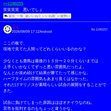
>>1190255
笑笑笑笑 悪いでしょ
返信
一覧
超いいね
0
いいね順
📈超勢い
ええ
No.1190257
2026/08/09 17:12
Android
ここの板で、
現地で見てた人間ってどれくらいいるのかな？
少なくとも鹿島は最後の１５分〜２０分くらいまでは
上手くいかなくてずっと悪い雰囲気だったよ。
なんとか攻め続けて結果が勝てたって感じかな。
ハーフタイムの雰囲気もあまり良くはなかった。
それだけマリノスが素晴らしい試合の展開をすることがで
きた。
試合に負けてしまった原因はほぼオナイウなのね。
宮市を批判するのもちょっと違うかな。