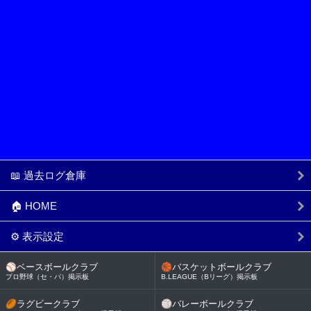
📖 過去ログ倉庫
🏠 HOME
⚙️ 表示設定
⚾
ベースボールクラブ
🏀
バスケットボールクラブ
プロ野球（セ・パ）掲示板
B.LEAGUE（Bリーグ）掲示板
🏉
ラグビークラブ
🏐
バレーボールクラブ