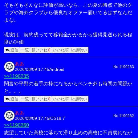
そもそもそんなに評価が高いなら、この夏の時点で他のク
ラブや海外クラブから優良なオファー届いてるはずなんだ
よな。
現実は、契約残ってて移籍金かかるから獲得見送られる程
度の評価
返信
一覧
超いいね
0
いいね順
📈超勢い
ああ
No.1190263
2026/08/09 17:45
Android
>>1190235
関富や平野の若手の枠になるからベンチ外も時間の問題か
と。。。
返信
一覧
超いいね
0
いいね順
📈超勢い
ああ
No.1190262
2026/08/09 17:45
iOS18.7
>>1190260
志望していた高校に落ちて滑り止めの高校に不貞腐れなが