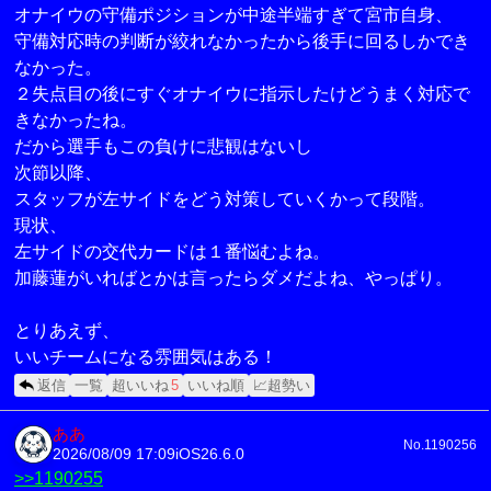
オナイウの守備ポジションが中途半端すぎて宮市自身、
守備対応時の判断が絞れなかったから後手に回るしかでき
なかった。
２失点目の後にすぐオナイウに指示したけどうまく対応で
きなかったね。
だから選手もこの負けに悲観はないし
次節以降、
スタッフが左サイドをどう対策していくかって段階。
現状、
左サイドの交代カードは１番悩むよね。
加藤蓮がいればとかは言ったらダメだよね、やっぱり。
とりあえず、
いいチームになる雰囲気はある！
返信
一覧
超いいね
5
いいね順
📈超勢い
ああ
No.1190256
2026/08/09 17:09
iOS26.6.0
>>1190255