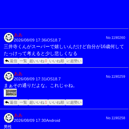
ああ
No.1190260
2026/08/09 17:36
iOS18.7
三井寺くんがスーパーで嬉しいんだけど自分が16歳何して
たっけって考えると少し悲しくなる
返信
一覧
超いいね
0
いいね順
📈超勢い
ああ
No.1190259
2026/08/09 17:31
iOS18.7
まぁその通りだよな。これじゃね。
返信
一覧
超いいね
1
いいね順
📈超勢い
ああ
No.1190258
2026/08/09 17:30
Android
男性