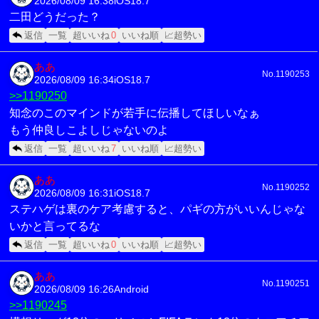
2026/08/09 16:38
iOS18.7
二田どうだった？
返信
一覧
超いいね
0
いいね順
📈超勢い
ああ
No.1190253
2026/08/09 16:34
iOS18.7
>>1190250
知念のこのマインドが若手に伝播してほしいなぁ
もう仲良しこよしじゃないのよ
返信
一覧
超いいね
7
いいね順
📈超勢い
ああ
No.1190252
2026/08/09 16:31
iOS18.7
ステハゲは裏のケア考慮すると、パギの方がいいんじゃな
いかと言ってるな
返信
一覧
超いいね
0
いいね順
📈超勢い
ああ
No.1190251
2026/08/09 16:26
Android
>>1190245