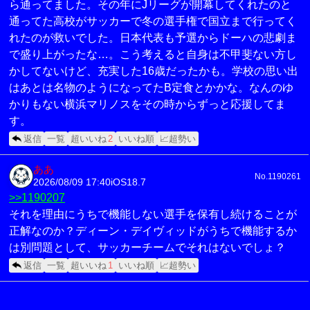
ら通ってました。その年にJリーグが開幕してくれたのと
通ってた高校がサッカーで冬の選手権で国立まで行ってく
れたのが救いでした。日本代表も予選からドーハの悲劇ま
で盛り上がったな…。こう考えると自身は不甲斐ない方し
かしてないけど、充実した16歳だったかも。学校の思い出
はあとは名物のようになってたB定食とかかな。なんのゆ
かりもない横浜マリノスをその時からずっと応援してま
す。
返信
一覧
超いいね
2
いいね順
📈超勢い
ああ
No.1190261
2026/08/09 17:40
iOS18.7
>>1190207
それを理由にうちで機能しない選手を保有し続けることが
正解なのか？ディーン・デイヴィッドがうちで機能するか
は別問題として、サッカーチームでそれはないでしょ？
返信
一覧
超いいね
1
いいね順
📈超勢い