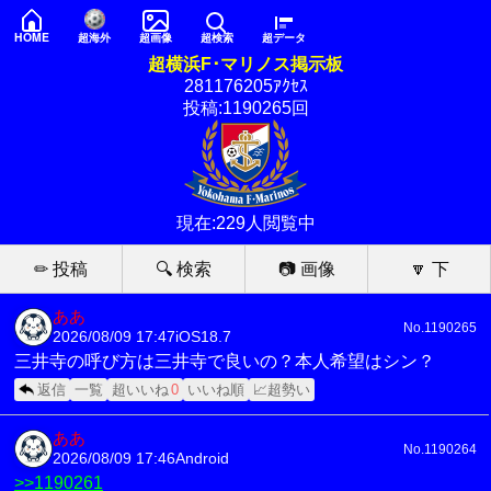
HOME
超海外
超画像
超検索
超データ
超横浜F･マリノス掲示板
281176205ｱｸｾｽ
投稿:1190265回
現在:229人閲覧中
✏ 投稿
🔍 検索
📷 画像
🔽 下
ああ
No.1190265
2026/08/09 17:47
iOS18.7
三井寺の呼び方は三井寺で良いの？本人希望はシン？
返信
一覧
超いいね
0
いいね順
📈超勢い
ああ
No.1190264
2026/08/09 17:46
Android
>>1190261