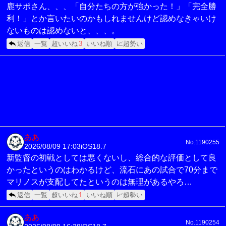
鹿サポさん、、、「自分たちの方が強かった！」「完全勝
利！」とか言いたいのかもしれませんけど認めなきゃいけ
ないものは認めないと、、、。
返信
一覧
超いいね
3
いいね順
📈超勢い
ああ
No.1190255
2026/08/09 17:03
iOS18.7
新監督の初戦としては悪くないし、総合的な評価として良
かったというのはわかるけど、流石にあの試合で70分まで
マリノスが支配してたというのは無理があるやろ…
返信
一覧
超いいね
1
いいね順
📈超勢い
ああ
No.1190254