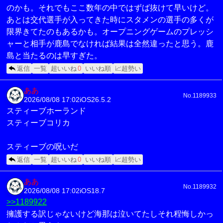
のかも。それでもここ数年の中ではずば抜けて早いけど。
あとは交代選手が入ってきた時にスタメンの選手の多くが
限界きてたのもあるかも。オープニングゲームのプレッシ
ャーと相手が鹿島でなければ結果は全然違ったと思う。鹿
島と当たるのは早すぎた。
返信
一覧
超いいね
0
いいね順
📈超勢い
ああ
No.1189933
2026/08/08 17:02
iOS26.5.2
スティーブホーランド
スティーブコリカ
スティーブの呪いだ
返信
一覧
超いいね
0
いいね順
📈超勢い
ああ
No.1189932
2026/08/08 17:02
iOS18.7
>>1189922
擁護する訳じゃないけど海那は泣いてたしそれ程悔しかっ