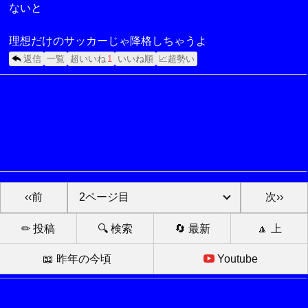
ないと
理想だけのサッカーじゃ降格しちゃうよ
返信
一覧
超いいね
1
いいね順
📈超勢い
‹‹前
次››
✏ 投稿
🔍 検索
🔄 最新
🔼 上
📖 昨年の今頃
Youtube