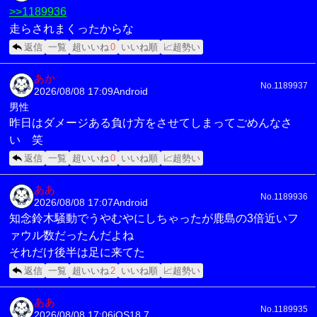
>>1189936
走らされまくったからな
返信
一覧
超いいね
0
いいね順
📈超勢い
あか
No.1189937
2026/08/08 17:09
Android
男性
昨日はダメージある負け方をさせてしまってごめんなさ
い 笑
返信
一覧
超いいね
0
いいね順
📈超勢い
ああ
No.1189936
2026/08/08 17:07
Android
知念鈴木騒動でうやむやにしちゃったが鹿島の3倍近いフ
ァウル数だったんだよね
それだけ後半は足に来てた
返信
一覧
超いいね
2
いいね順
📈超勢い
ああ
No.1189935
2026/08/08 17:06
iOS18.7