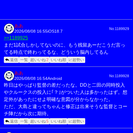
ああ
No.1189929
2026/08/08 16:55
iOS18.7
>>1189925
まだ1試合しかしてないのに、もう残留あーだこうだ言っ
てる時点で終わってるな、どういう脳内してるん
返信
一覧
超いいね
2
いいね順
📈超勢い
ああ
No.1189928
2026/08/08 16:54
Android
昨日はやっぱり監督の差だったな。DDと二田の同時投入
やクルークスの投入に｢？｣がついた人は多かったはず。想
定外があったにせよ明確な意図が分からなかった。
ただ、大島と違ってちゃんと修正は出来そうな監督とコー
チ陣だから次に期待。
返信
一覧
超いいね
5
いいね順
📈超勢い