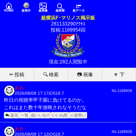
HOME
超海外
超画像
超検索
超データ
超横浜F･マリノス掲示板
281133290ｱｸｾｽ
投稿:1189954回
現在:282人閲覧中
✏ 投稿
🔍 検索
📷 画像
🔽 下
ああ
No.1189939
2026/08/08 17:17
iOS18.7
昨日の視聴率甲子園に負けてるのか。
これはまた数十年放映されなそうだな
返信
一覧
超いいね
0
いいね順
📈超勢い
ああ
No.1189938
2026/08/08 17:12
iOS18.7