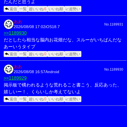
たんだと思うよ
返信
一覧
超いいね
6
いいね順
📈超勢い
ああ
No.1189931
2026/08/08 17:02
iOS18.7
>>1189930
だとしたら相当な脳内お花畑だな、スルーがいちばんだな
あーいうタイプ
返信
一覧
超いいね
0
いいね順
📈超勢い
ああ
No.1189930
2026/08/08 16:57
Android
>>1189929
掲示板で構われるような荒れること書こう、反応あった、
嬉しいー！、くらいしか考えてないよ
返信
一覧
超いいね
0
いいね順
📈超勢い