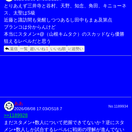
とりあえず三井寺と谷村、天野、知念、角田、キニョーネ
ス、太聖はS級
近藤と諏訪間も覚醒しつつあるし田中もまぁ及第点
ブランコは分からんけど
本当にスタメン+@（山根キムタク）のスカッドなら優勝
狙えるレベルだと思う
返信
一覧
超いいね
1
いいね順
📈超勢い
ああ
No.1189934
2026/08/08 17:03
iOS18.7
>>1189928
まだスタメン+数人について把握できてないか？逆にスタ
メン+数人しか試合するレベルに戦術の理解が進んでない