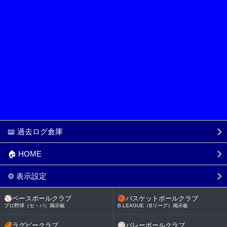
📖 過去ログ倉庫
🏠 HOME
⚙️ 表示設定
⚾
ベースボールクラブ
🏀
バスケットボールクラブ
プロ野球（セ・パ）掲示板
B.LEAGUE（Bリーグ）掲示板
🏉
ラグビークラブ
🏐
バレーボールクラブ