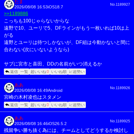
たま
No.1189927
2026/08/08 16:53
iOS18.7
>>1189886
こっちも100じゃらないからな
遠野で10、ユーリで5、DFラインがもう一枚いれば10は上
がる
遠野とユーリは待つしかないが、DF組は今動かないと間に
合わない(次にいないようなら)
サブに宮市と喜田、DDの名前がいつ消えるか
返信
一覧
超いいね
0
いいね順
📈超勢い
ああ
No.1189926
2026/08/08 16:49
Android
宮崎の木村凌也はスタメン
返信
一覧
超いいね
0
いいね順
📈超勢い
ああ
No.1189925
2026/08/08 16:46
iOS26.5.2
残留争い勝ち抜く為には、チームとしてどうするか検討し