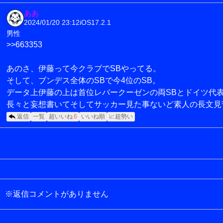
ああ
2024/01/20 23:12
iOS17.2.1
男性
>>663353
あのさ、伊藤って今クラブでSBやってる。
そして、ブンデス全体のSBで今4位のSB。
データ上伊藤の上は首位レバークーゼンの両SBとドイツ代表
長々と妄想書いてそしてサッカー見た事ないど素人の長文見
返信
一覧
超いいね
6
いいね順
📈超勢い
※返信コメントがありません