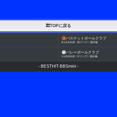
🔙TOPに戻る
🏀
バスケットボールクラブ
B.LEAGUE（Bリーグ）掲示板
🏐
バレーボールクラブ
V.LEAGUE（Vリーグ）掲示板
-
BESTHIT-BBSmini
-