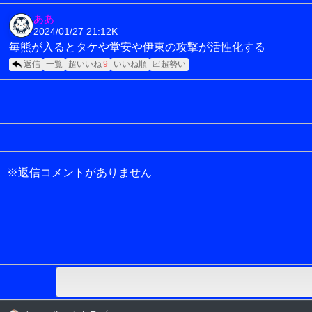
ああ
2024/01/27 21:12
K
毎熊が入るとタケや堂安や伊東の攻撃が活性化する
返信
一覧
超いいね
9
いいね順
📈超勢い
※返信コメントがありません