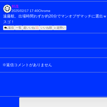
邦茂
2025/02/17 17:40
Chrome
遠藤航、出場時間わずか約20分でマンオブザマッチに選出ｗ
スゴ！
返信
一覧
超いいね
11
いいね順
📈超勢い
※返信コメントがありません