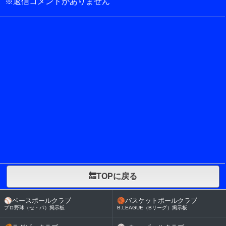
※返信コメントがありません
🔙TOPに戻る
⚾
ベースボールクラブ
🏀
バスケットボールクラブ
プロ野球（セ・パ）掲示板
B.LEAGUE（Bリーグ）掲示板