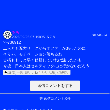
ああ
No.736913
2026/02/26 07:19
iOS15.7.8
>>736912
二人とも五大リーグからオファーがあったのに
そりゃ、モチベーション落ちるわ
古橋ももっと早く移籍していれば違ったかも
今後、日本人はセルティックには行かないだろう
返信
一覧
超いいね
7
いいね順
📈超勢い
返信コメントをする
💬 返信コメント:0件