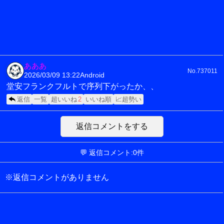
あああ
No.737011
2026/03/09 13:22
Android
堂安フランクフルトで序列下がったか、、
返信
一覧
超いいね
2
いいね順
📈超勢い
返信コメントをする
💬 返信コメント:0件
※返信コメントがありません