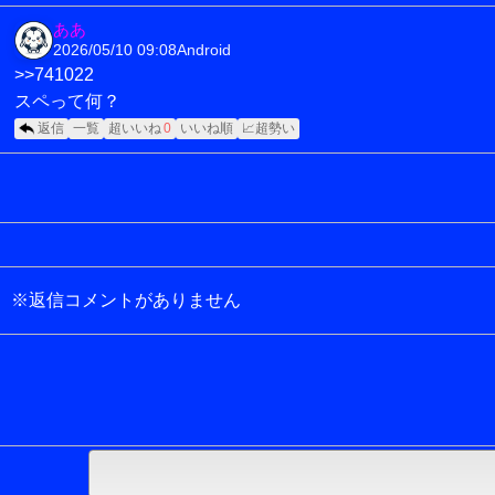
ああ
2026/05/10 09:08
Android
>>741022
スペって何？
返信
一覧
超いいね
0
いいね順
📈超勢い
※返信コメントがありません