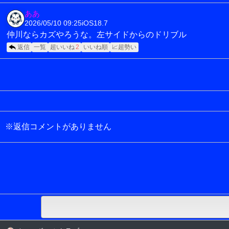
ああ
2026/05/10 09:25
iOS18.7
仲川ならカズやろうな。左サイドからのドリブル
返信
一覧
超いいね
2
いいね順
📈超勢い
※返信コメントがありません