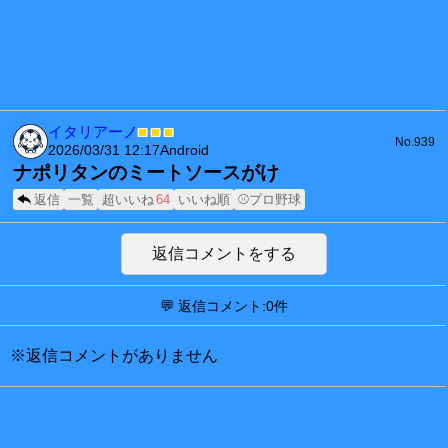
イタリアーノ
■
■
■
No.939
2026/03/31 12:17
Android
ナポリタンのミートソースがけ
返信
一覧
超いいね
64
いいね順
⚾プロ野球
返信コメントをする
💬 返信コメント:0件
※返信コメントがありません