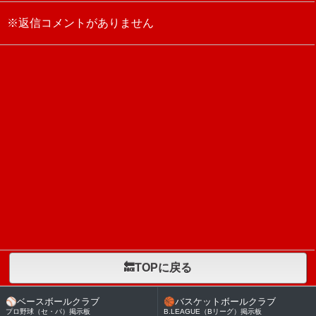
※返信コメントがありません
🔙TOPに戻る
⚾
ベースボールクラブ
🏀
バスケットボールクラブ
プロ野球（セ・パ）掲示板
B.LEAGUE（Bリーグ）掲示板