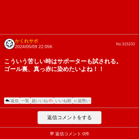
かくれサポ
No.315233
2024/05/09 22:05
K
こういう苦しい時はサポーターも試される。
ゴール裏、真っ赤に染めたいよね！！
返信
一覧
超いいね
45
いいね順
📈超勢い
返信コメントをする
💬 返信コメント:0件