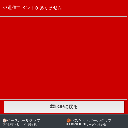
※返信コメントがありません
🔙TOPに戻る
⚾
ベースボールクラブ
🏀
バスケットボールクラブ
プロ野球（セ・パ）掲示板
B.LEAGUE（Bリーグ）掲示板