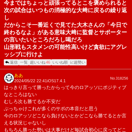
今まではちょっと頑張ってるとこを褒められると
次の試合はいつもの消極的な大﨑に戻るの繰り返
し
だからこそ一番近くで見てた大木さんの「今日で
終わるなよ」がある意味大﨑に監督とサポーター
の言いたいところだろし喝だろ
山形戦もスタメンの可能性高いけど貪欲にアグレ
ッシブに行けよ
返信
一覧
超いいね
46
いいね順
📈超勢い
ああ
No.318256
2024/05/22 22:41
iOS17.4.1
はっきり言って勝ったからって今のロアッソにポジティブ
なところはない
むしろ次も勝てるか不安だ
ぶっちゃけこれが多くのサポの本音だと思う
今のロアッソどこなら負けないとかどこなら勝てるとか言
える状況じゃないし
もちろん勝った勢いは大事だけど毎試合初心に戻ってどこ