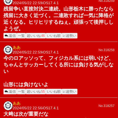
No.318259
2024/05/22 22:59
iOS17.4.1
残留争い直接対決二連続。山形栃木に勝ったなら
残留に大きく近づく。二連敗すれば一気に降格が
近くなる。ヒリヒリするねぇ。頑張って後押しし
ようぜ。
返信
一覧
超いいね
46
いいね順
📈超勢い
ああ
No.318258
2024/05/22 22:59
iOS17.4.1
今のロアッソって、フィジカル系には弱いけど、
ちゃんとサッカーしてくる所には負ける気がしな
い
山形には負けないよ
返信
一覧
超いいね
55
いいね順
📈超勢い
ああ
No.318257
2024/05/22 22:56
iOS17.4.1
大﨑は次が重要だな