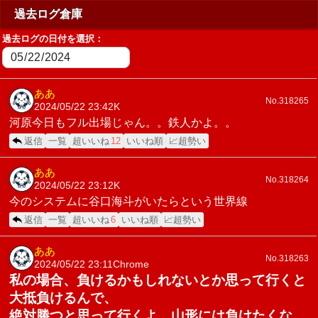
過去ログ倉庫
過去ログの日付を選択：
ああ
No.318265
2024/05/22 23:42
K
河原今日もフル出場じゃん。。鉄人かよ。。
返信
一覧
超いいね
12
いいね順
📈超勢い
ああ
No.318264
2024/05/22 23:12
K
今のシステムに谷口海斗がいたらという世界線
返信
一覧
超いいね
6
いいね順
📈超勢い
ああ
No.318263
2024/05/22 23:11
Chrome
私の場合、負けるかもしれないとか思って行くと
大抵負けるんで、
絶対勝つと思って行くよ。山形には負けたくな