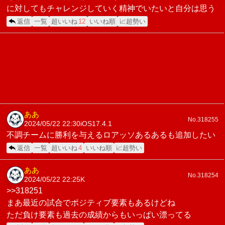
に対してもチャレンジしていく精神でいたいと自分は思う
返信
一覧
超いいね
12
いいね順
📈超勢い
ああ
No.318255
2024/05/22 22:30
iOS17.4.1
不調チームに勝利を与えるロアッソあるあるも追加したい
返信
一覧
超いいね
4
いいね順
📈超勢い
ああ
No.318254
2024/05/22 22:25
K
>>318251
まあ最近の試合でポジティブ要素もあるけどね
ただ負け要素も過去の成績からもいっぱい漂ってる