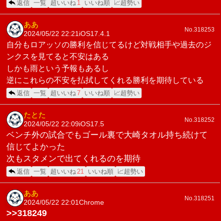
返信
一覧
超いいね
1
いいね順
📈超勢い
ああ
No.318253
2024/05/22 22:21
iOS17.4.1
自分もロアッソの勝利を信じてるけど対戦相手や過去のジ
ンクスを見てると不安はある
しかも雨という予報もあるし
逆にこれらの不安を払拭してくれる勝利を期待している
返信
一覧
超いいね
7
いいね順
📈超勢い
たとた
No.318252
2024/05/22 22:09
iOS17.5
ベンチ外の試合でもゴール裏で大崎タオル持ち続けて
信じてよかった
次もスタメンで出てくれるのを期待
返信
一覧
超いいね
21
いいね順
📈超勢い
ああ
No.318251
2024/05/22 22:01
Chrome
>>318249