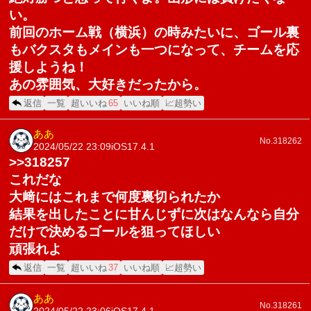
い。
前回のホーム戦（横浜）の時みたいに、ゴール裏
もバクスタもメインも一つになって、チームを応
援しようね！
あの雰囲気、大好きだったから。
返信
一覧
超いいね
65
いいね順
📈超勢い
ああ
No.318262
2024/05/22 23:09
iOS17.4.1
>>318257
これだな
大﨑にはこれまで何度裏切られたか
結果を出したことに甘んじずに次はなんなら自分
だけで決めるゴールを狙ってほしい
頑張れよ
返信
一覧
超いいね
37
いいね順
📈超勢い
ああ
No.318261