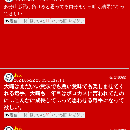
2024/05/22 23:06
iOS17.4.1
多分山形戦は負けると思ってる自分を引っ叩く結果になっ
てほしい
返信
一覧
超いいね
11
いいね順
📈超勢い
ああ
No.318260
2024/05/22 23:03
iOS17.4.1
大﨑はまだいい意味でも悪い意味でも楽しませてく
れる選手。大﨑も一年目はボロカスに言われてたの
に…こんなに成長して…って思わせる選手になって
欲しい。
返信
一覧
超いいね
30
いいね順
📈超勢い
ああ