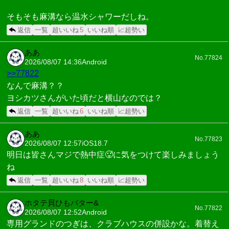
そもそも麻溝なら温水シャワーだしね。
返信
一覧
超いいね
5
いいね順
📈超勢い
ああ
No.77824
2026/08/07 14:36
Android
>>77822
なんで麻溝？？
ヨシカツさんがいた頃だと横山なのでは？
返信
一覧
超いいね
6
いいね順
📈超勢い
ああ
No.77823
2026/08/07 12:57
iOS18.7
明日は皆さんマジで熱中症🥵に気をつけて楽しみましょう
ね
返信
一覧
超いいね
8
いいね順
📈超勢い
ホタテ貝ひもバター&
No.77822
2026/08/07 12:52
Android
専用グランドのつぎは、クラブハウスの併設かな。着替え