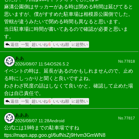
麻溝公園側はサッカーがある時は閉める時間は延びてると
思いますが、僕がすすめた駐車場は相模原公園側でした。
管轄が違うみたいで閉める時間も異なると思います。
当日駐車場に時間が書いてあるので確認が必要と思いま
す。
返信
一覧
超いいね
6
いいね順
📈超勢い
ああ
No.77818
2026/08/07 11:54
iOS26.5.2
イベントの時は、延長があるのかもしれませんので、止め
る時にしっかりと聞くと良いですよね。
わさわざ民度の話はしなくて良いかと。確認して止めた場
合は自己責任で。
返信
一覧
超いいね
6
いいね順
📈超勢い
あああ
No.77817
2026/08/07 11:28
Android
公式には19時までの駐車場ですね
ttps://maps.app.goo.gl/6ufNsZj9Hvm3GmWN8