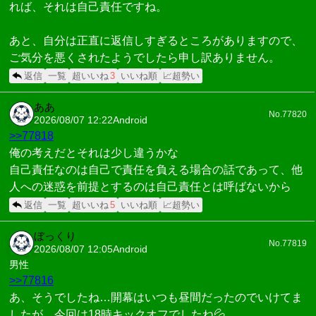
れば、それは自己責任ですね。
あと、自分は正直に返信しすぎるところがありますので、
ご気分を悪くされたようでしたら申し訳ありません。
返信
一覧
超いいね
3
いいね順
📈超勢い
ああ
No.77820
2026/08/07 12:22
Android
>>77818
俺の考えだとそれは少し違うかな
自己責任なのは自己で責任を負える場合の話であって、他
人への迷惑を前提とするのは自己責任とは呼ばないから
返信
一覧
超いいね
5
いいね順
📈超勢い
ぼっくり
No.77819
2026/08/07 12:05
Android
男性
>>77816
あ、そうでしたね…開幕はいつも昼間だったのでいけてま
したが、今回は18時キックオフでしたね💦