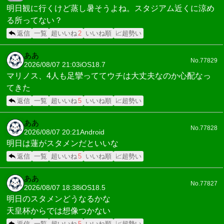
明日観に行くけど蒸し暑そうよね。スタジアム近くに涼め
る所ってない？
返信
一覧
超いいね
2
いいね順
📈超勢い
ああ
No.77829
2026/08/07 21:03
iOS18.7
マリノス、4人も足攣っててウチは大丈夫なのか心配なっ
てきた
返信
一覧
超いいね
5
いいね順
📈超勢い
ああ
No.77828
2026/08/07 20:21
Android
明日は蓮がスタメンだといいな
返信
一覧
超いいね
5
いいね順
📈超勢い
ああ
No.77827
2026/08/07 18:38
iOS18.5
明日のスタメンどうなるかな
天皇杯からでは想像つかない
返信
一覧
超いいね
5
いいね順
📈超勢い