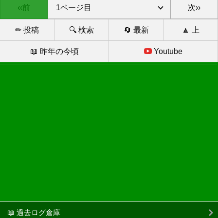
‹‹前
次››
✏ 投稿
🔍 検索
🔄 最新
🔼 上
📖 昨年の今頃
Youtube
📖 過去ログ倉庫