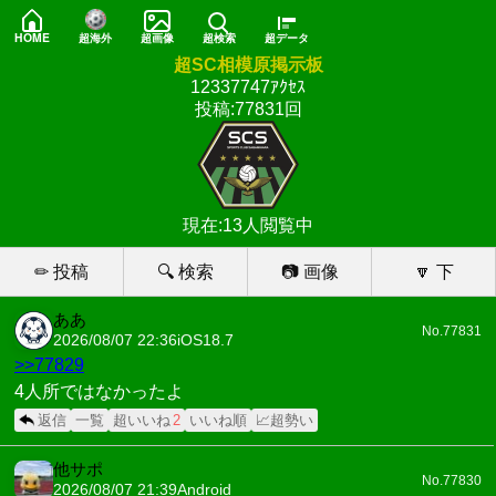
HOME
超海外
超画像
超検索
超データ
超SC相模原掲示板
12337747ｱｸｾｽ
投稿:77831回
現在:13人閲覧中
✏ 投稿
🔍 検索
📷 画像
🔽 下
ああ
No.77831
2026/08/07 22:36
iOS18.7
>>77829
4人所ではなかったよ
返信
一覧
超いいね
2
いいね順
📈超勢い
他サポ
No.77830
2026/08/07 21:39
Android