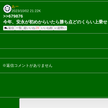
あー
2023/10/02 21:22
K
>>679876
今年、安永が初めからいたら勝ち点どのくらい上乗せ
返信
一覧
超いいね
29
いいね順
📈超勢い
※返信コメントがありません