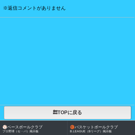
※返信コメントがありません
🔙TOPに戻る
⚾
ベースボールクラブ
🏀
バスケットボールクラブ
プロ野球（セ・パ）掲示板
B.LEAGUE（Bリーグ）掲示板