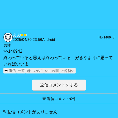
ああ
■
■
No.146943
2025/04/30 23:56
Android
男性
>>146942
終わっていると思えば終わっている、好きなように思って
いればいいよ
返信
一覧
超いいね
1
いいね順
📈超勢い
返信コメントをする
💬 返信コメント:0件
※返信コメントがありません