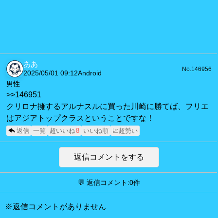
ああ
No.146956
2025/05/01 09:12
Android
男性
>>146951
クリロナ擁するアルナスルに買った川崎に勝てば、フリエ
はアジアトップクラスということですな！
返信
一覧
超いいね
8
いいね順
📈超勢い
返信コメントをする
💬 返信コメント:0件
※返信コメントがありません