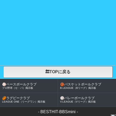
🔙TOPに戻る
⚾
ベースボールクラブ
🏀
バスケットボールクラブ
プロ野球（セ・パ）掲示板
B.LEAGUE（Bリーグ）掲示板
🏉
ラグビークラブ
🏐
バレーボールクラブ
LEAGUE ONE（リーグワン）掲示板
V.LEAGUE（Vリーグ）掲示板
-
BESTHIT-BBSmini
-