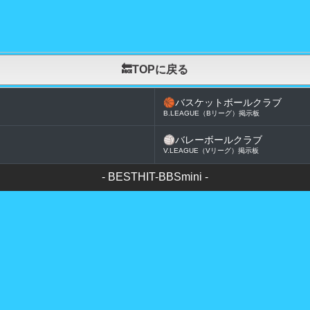
🔙TOPに戻る
🏀
バスケットボールクラブ
B.LEAGUE（Bリーグ）掲示板
🏐
バレーボールクラブ
V.LEAGUE（Vリーグ）掲示板
-
BESTHIT-BBSmini
-