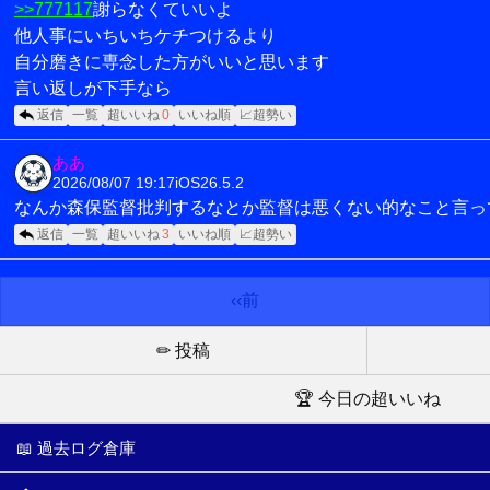
>>777117
謝らなくていいよ
他人事にいちいちケチつけるより
自分磨きに専念した方がいいと思います
言い返しが下手なら
返信
一覧
超いいね
0
いいね順
📈超勢い
ああ
2026/08/07 19:17
iOS26.5.2
なんか森保監督批判するなとか監督は悪くない的なこと言っ
返信
一覧
超いいね
3
いいね順
📈超勢い
‹‹前
✏ 投稿
🏆 今日の超いいね
📖 過去ログ倉庫