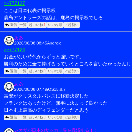
>>777127
ここは日本代表の掲示板
鹿島アントラーズの話は、鹿島の掲示板でしろ
返信
一覧
超いいね
1
いいね順
📈超勢い
ああ
2026/08/08 08:45
Android
>>777124
お金がない時代からずっと強いです。
勝利のために全て捧げるっていうところを言いたかったんじ
返信
一覧
超いいね
0
いいね順
📈超勢い
ああ
2026/08/08 07:49
iOS15.8.7
冨安がクリスタルパレスに移籍決定した
ブランクはあったけど、無事に決まって良かった
日本史上最高のディフェンダーだと思う
返信
一覧
超いいね
3
いいね順
📈超勢い
レオザが日本のサッカー界を救済する！！