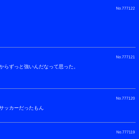
No.777122
No.777121
からずっと強いんだなって思った。
No.777120
サッカーだったもん
No.777119