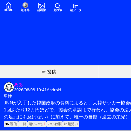
HOME
超海外
超画像
超検索
超データ
✏ 投稿
ああ
2026/08/08 10:41
Android
男性
JNNが入手した韓国政府の資料によると、大韓サッカー協会
1回あたり12万円ほどで、協会の承認まで行われ、協会の
の足元にも及ばない）に加えて、唯一の自慢（過去の栄光）
返信
一覧
超いいね
1
いいね順
📈超勢い