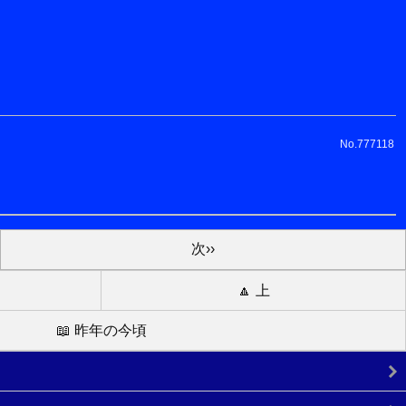
No.777118
次››
🔼 上
📖 昨年の今頃