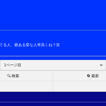
てる人、癖ある変な人率高くね？笑
🔍 検索
🔄 最新