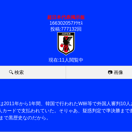
超日本代表掲示板
166302057ｱｸｾｽ
投稿:777132回
現在:11人閲覧中
🔍 検索
📷 画像
は2011年から1年間、韓国で行われたW杯等で外国人審判1
法人カードで支払われていた。そりゃあ、疑惑判定で準決勝まで
まで黒歴史なのだから。