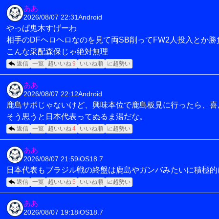
ああ
2026/08/07 22:31
Android
やっぱ鬼木すげーわ
相手のDFヘロヘロなのを見て両SB削ってFW2人投入とか勝
こんな采配森保じゃ絶対無理
返信
一覧
超いいね
9
いいね順
📈超勢い
ああ
2026/08/07 22:12
Android
鹿島サポじゃないけど、興味本位で鹿島板見に行ったら、喜
そう思うと日本代表ってぬるま湯だな。
返信
一覧
超いいね
4
いいね順
📈超勢い
ああ
2026/08/07 21:59
iOS18.7
日本代表もブラジル戦の終盤は鹿島やガンバみたいに積極的
返信
一覧
超いいね
5
いいね順
📈超勢い
ああ
2026/08/07 19:18
iOS18.7