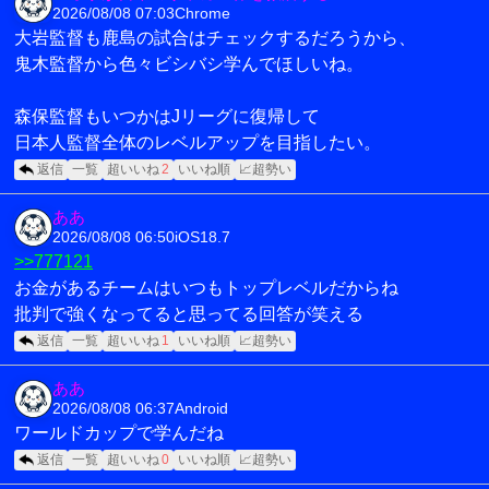
2026/08/08 07:03
Chrome
大岩監督も鹿島の試合はチェックするだろうから、
鬼木監督から色々ビシバシ学んでほしいね。
森保監督もいつかはJリーグに復帰して
日本人監督全体のレベルアップを目指したい。
返信
一覧
超いいね
2
いいね順
📈超勢い
ああ
2026/08/08 06:50
iOS18.7
>>777121
お金があるチームはいつもトップレベルだからね
批判で強くなってると思ってる回答が笑える
返信
一覧
超いいね
1
いいね順
📈超勢い
ああ
2026/08/08 06:37
Android
ワールドカップで学んだね
返信
一覧
超いいね
0
いいね順
📈超勢い