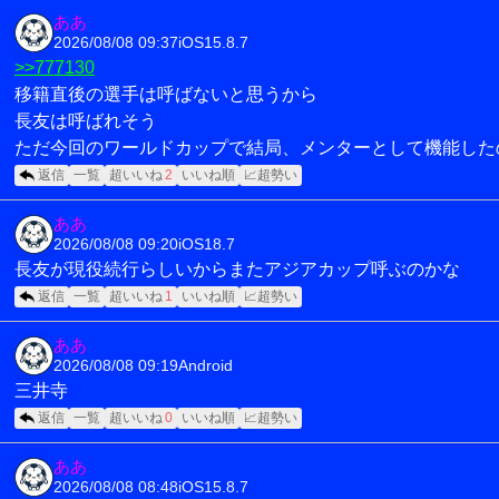
ああ
2026/08/08 09:37
iOS15.8.7
>>777130
移籍直後の選手は呼ばないと思うから
長友は呼ばれそう
ただ今回のワールドカップで結局、メンターとして機能した
返信
一覧
超いいね
2
いいね順
📈超勢い
ああ
2026/08/08 09:20
iOS18.7
長友が現役続行らしいからまたアジアカップ呼ぶのかな
返信
一覧
超いいね
1
いいね順
📈超勢い
ああ
2026/08/08 09:19
Android
三井寺
返信
一覧
超いいね
0
いいね順
📈超勢い
ああ
2026/08/08 08:48
iOS15.8.7